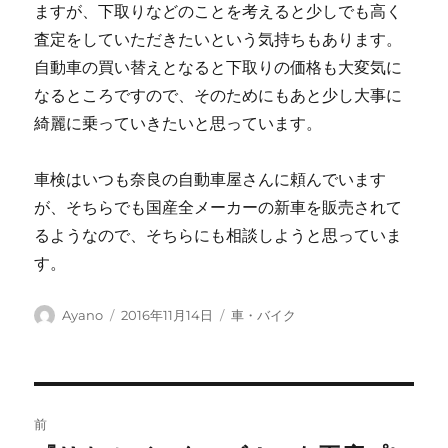
ますが、下取りなどのことを考えると少しでも高く
査定をしていただきたいという気持ちもあります。
自動車の買い替えとなると下取りの価格も大変気に
なるところですので、そのためにもあと少し大事に
綺麗に乗っていきたいと思っています。
車検はいつも奈良の自動車屋さんに頼んでいます
が、そちらでも国産全メーカーの新車を販売されて
るようなので、そちらにも相談しようと思っていま
す。
投
投
カ
Ayano
2016年11月14日
車・バイク
稿
稿
テ
者
日:
ゴ
リ
ー
投
前
稿