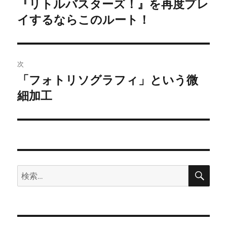
『リトルバスターズ！』を再度プレ
前
の
イするならこのルート！
ナ
投
ビ
稿:
ゲ
次
「フォトリソグラフィ」という微
次
ー
の
細加工
シ
投
稿:
ョ
ン
検
検
索
索: