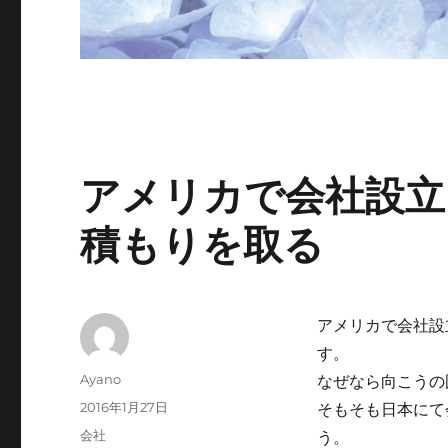
アメリカで会社設立
積もりを取る
アメリカで会社設
す。
投
Ayano
なぜなら向こうの
稿
投
2016年1月27日
そもそも日本にて
者
稿
カ
会社
う。