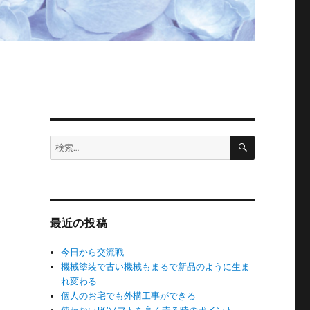
検
検
索
索:
最近の投稿
今日から交流戦
機械塗装で古い機械もまるで新品のように生ま
れ変わる
個人のお宅でも外構工事ができる