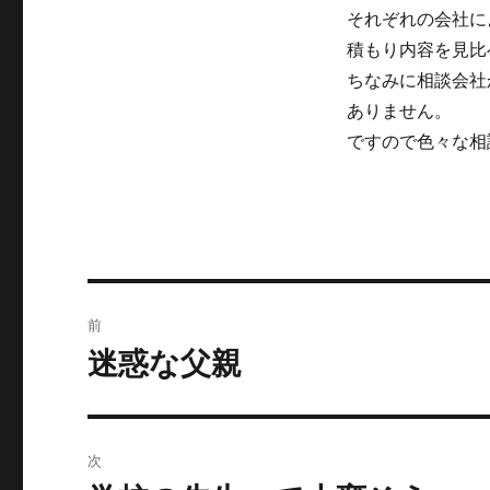
それぞれの会社に
積もり内容を見比
ちなみに相談会社
ありません。
ですので色々な相
投
前
稿
迷惑な父親
前
の
ナ
投
ビ
稿:
次
ゲ