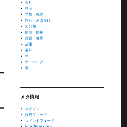
会社
住宅
学校・勉強
旅行・お出かけ
未分類
病院・病気
美容・健康
芸術
趣味
車
車・バイク
食
メタ情報
ログイン
投稿フィード
コメントフィード
WordPress.org