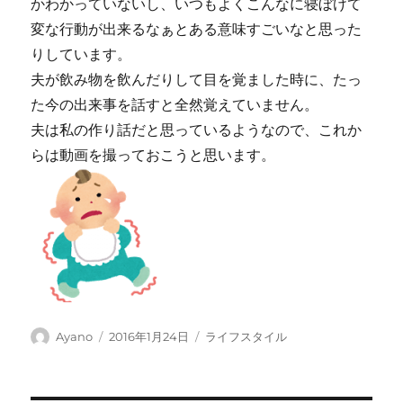
かわかっていないし、いつもよくこんなに寝ぼけて
変な行動が出来るなぁとある意味すごいなと思った
りしています。
夫が飲み物を飲んだりして目を覚ました時に、たっ
た今の出来事を話すと全然覚えていません。
夫は私の作り話だと思っているようなので、これか
らは動画を撮っておこうと思います。
投
投
カ
Ayano
2016年1月24日
ライフスタイル
稿
稿
テ
者
日:
ゴ
リ