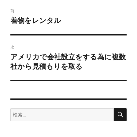
ー
投
前
稿
着物をレンタル
前
の
ナ
投
ビ
稿:
次
ゲ
アメリカで会社設立をする為に複数
次
の
社から見積もりを取る
ー
投
シ
稿:
ョ
ン
検
検
索
索: