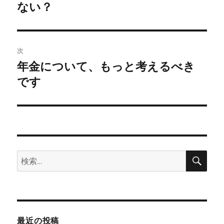
の
ない？
ナ
投
ビ
稿:
ゲ
次
年金について、もっと考えるべき
次
ー
の
です
シ
投
稿:
ョ
ン
検
検
索
索:
最近の投稿