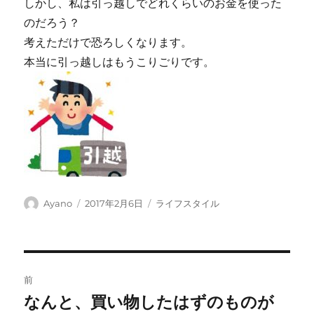
しかし、私は引っ越しでどれくらいのお金を使った
のだろう？
考えただけで恐ろしくなります。
本当に引っ越しはもうこりごりです。
投
投
カ
Ayano
2017年2月6日
ライフスタイル
稿
稿
テ
者
日:
ゴ
リ
ー
投
前
稿
なんと、買い物したはずのものが
前