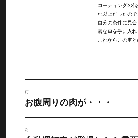
コーティングの代
れ以上だったので
自分の条件に見合
麗な車を手に入れ
これからこの車と
投
前
稿
お腹周りの肉が・・・
前
の
ナ
投
ビ
稿:
次
ゲ