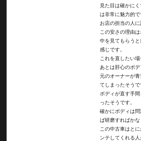
日:
テ
見た目は確かにく
ゴ
は非常に魅力的で
リ
ー
お店の担当の人に
この安さの理由は
中を見てもらうと
感じです。
これを直したい場
あとは肝心のボデ
元のオーナーが青
てしまったそうで
ボディが直す手間
ったそうです。
確かにボディは問
ば研磨すればかな
この中古車はとに
ンテしてくれる人