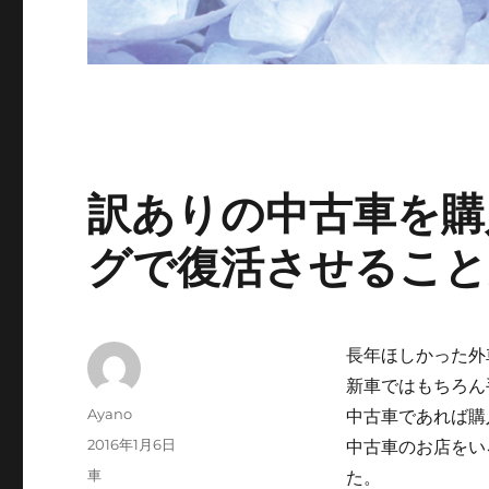
訳ありの中古車を購
グで復活させること
長年ほしかった外
新車ではもちろん
投
Ayano
中古車であれば購
稿
投
2016年1月6日
中古車のお店をい
者
稿
カ
車
た。