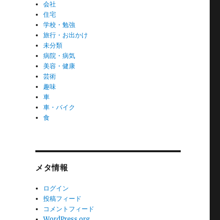
会社
住宅
学校・勉強
旅行・お出かけ
未分類
病院・病気
美容・健康
芸術
趣味
車
車・バイク
食
メタ情報
ログイン
投稿フィード
コメントフィード
WordPress.org