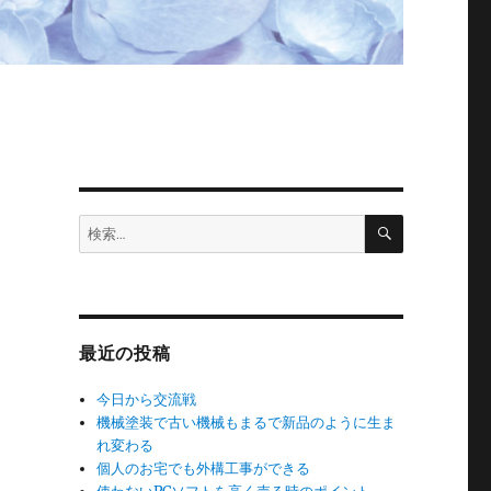
検
検
索
索:
最近の投稿
今日から交流戦
機械塗装で古い機械もまるで新品のように生ま
れ変わる
個人のお宅でも外構工事ができる